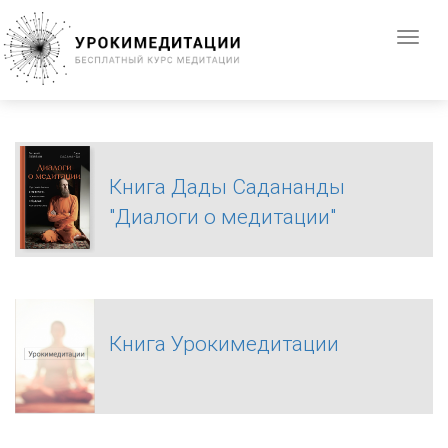
Перейти
к
Toggl
основному
naviga
содержанию
Книга Дады Садананды
"Диалоги о медитации"
Книга Урокимедитации