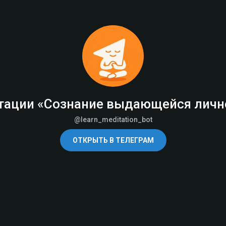
Перейти
к
основному
содержанию
тации «Сознание выдающейся лично
@learn_meditation_bot
ОТКРЫТЬ В ТЕЛЕГРАМ