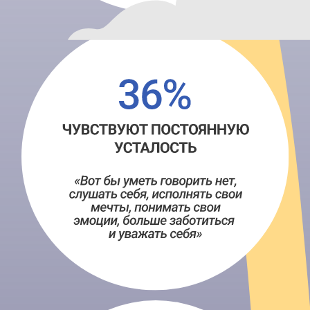
Что же делать?
Давайте искать
решение!
Что предлагает
йога?
Подход к жизни через
удовлетворенность.