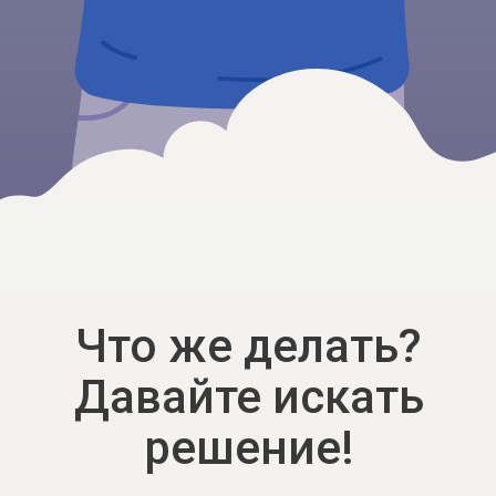
следующих книг:
«Радикальное принятие»
Тары Брах, «Поток» Михая
Чиксентмихайи, «Путь к
процветанию» Мартина
Селигмана, «Гормоны
счастья» Лоретты Грациано
Бройнинг, «Терапия
настроения» Дэвида Д.
Бернса.