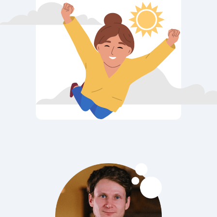
состояниями.
Вы можете
встретиться с собственным
сопротивлением, негативом,
апатией или прокрастинацией.
Это нормально, и важно
заметить свою реакцию. Но
пусть это не остановит вас от
движения дальше. Изменения
всегда происходят с усилием.
Но пусть это не помешает
двигаться дальше.