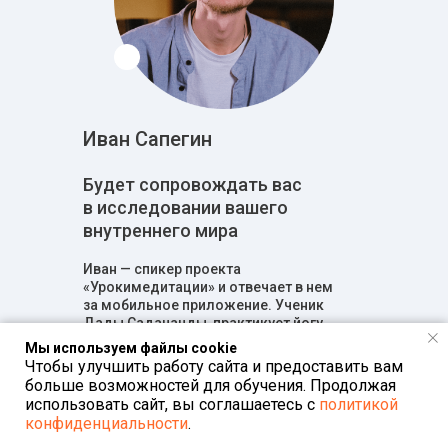
Иван Сапегин
Будет сопровождать вас
в исследовании вашего
внутреннего мира
Иван — спикер проекта
«Урокимедитации» и отвечает в нем
за мобильное приложение. Ученик
Дады Садананды, практикует йогу
и медитацию с 2009 года. Пишет
Мы используем файлы cookie
мантра-музыку и играет в Cosmic Love.
Чтобы улучшить работу сайта и предоставить вам
больше возможностей для обучения. Продолжая
использовать сайт, вы соглашаетесь с
политикой
конфиденциальности
.