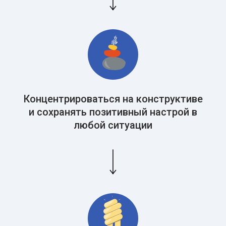
Испытываете ли вы
такие сложные
чувства? Опросы
показывают, что...
Концентрироваться на конструктиве
и сохранять позитивный настрой в
любой ситуации