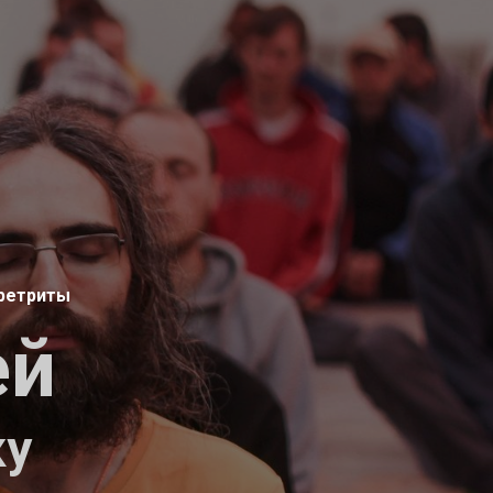
ретриты
ей
ку