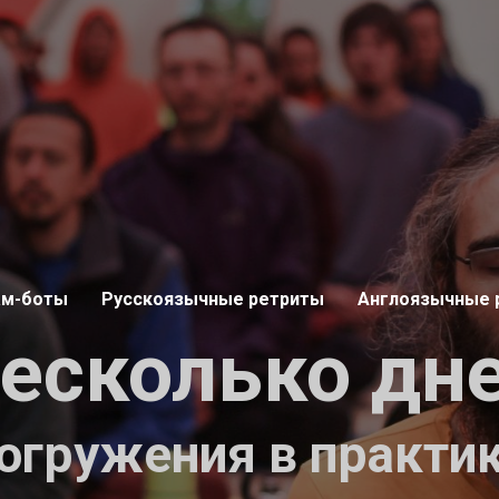
ам-боты
Русскоязычные ретриты
Англоязычные 
есколько дн
огружения в практи