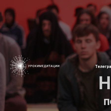
Телегр
Н
п