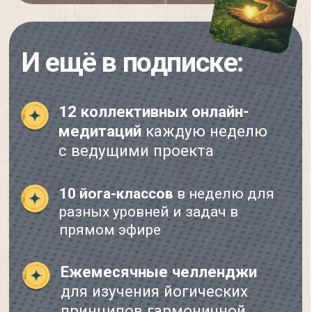
Подписаться
*Все события проходят онлайн —
с ведущими и участниками в
реальном времени.
Ближайшая встреча:
Эфир с Дадой
Саданандой
«
Как услышать