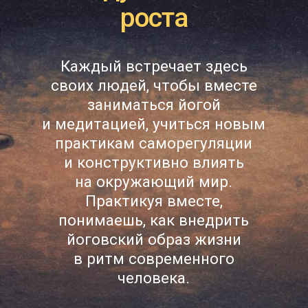
дхармадехи
— группы по 4-5
человек, которые дают мощную
поддержку на духовном пути;
в живом диалоге философское
знание очищается от догм
и практика ямы-ниямы
становится свободным
и осознанным выбором
общение и ответы
на
вопросы в чате с Дадой
Саданандой