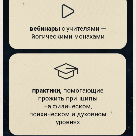
Можно задать вопросы
В любой момент: своему куратору,
ведущему на эфире или Даде
Садананде в чате.
Дада ближе, чем на экране
В пространстве «Практикуем вместе»
можно чувствовать живой контакт с
Дадой — через медитации, эфиры и
общение в общем чате. Он всегда
поддержит и вдохновит.