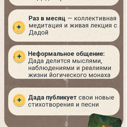
12 коллективных онлайн-
медитаций
каждую неделю
с ведущими проекта
10 йога-классов
в неделю для
разных уровней и задач в
прямом эфире
Ежемесячные челленджи
для изучения йогических
принципов гармоничной
жизни
Доступ ко всем марафонам,
курсам и интенсивам с Дадой
и другими спикерами
проекта