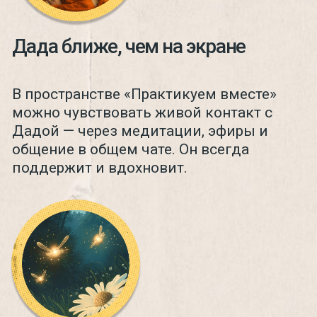
медитации
Динамическая и молчаливая
медитация с мантрой. Часовая
практика в разное время суток для
вашего удобства. Разные
исполнители ведут мантра-пение
Кто ведет?
Все марафоны и курсы
проекта
По подписке вы получаете
доступ ко всем марафонам,
курсам и специальным
программам проекта
«Урокимедитации», включая