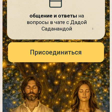
Йога-классы
раджадхираджа-йоги
Это стиль практики асан, которому
обучает «Урокимедитации», —
лучший темп и сочетания движений
с дыханием для тех, кто хочет
сбалансировать нервную систему
и улучшить медитацию. Классы 5
раз в неделю в разное время суток