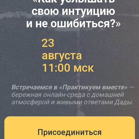
саморазвития
и духовного
роста
Каждый встречает здесь
своих людей, чтобы вместе
заниматься йогой
и медитацией, учиться новым
практикам саморегуляции
и конструктивно влиять
на окружающий мир.
Практикуя вместе,
понимаешь, как внедрить
йоговский образ жизни
в ритм современного
человека.