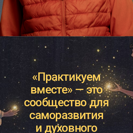
каждый месяц —
недельный челлендж
по 1 принципу
вебинары
с учителями —
йогическими монахами
практики,
помогающие
прожить принципы
на физическом,
психическом и духовном
уровнях