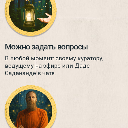
и ее предназначение
Кто ведет?
Поддерживающая
встреча
«Путь целостности» – живой диалог
с психологом для тех, кто проживает
кризис и потерю опоры. Проводится
каждый месяц в атмосфере
взаимной поддержки участников
Кто ведет?
Коллективные