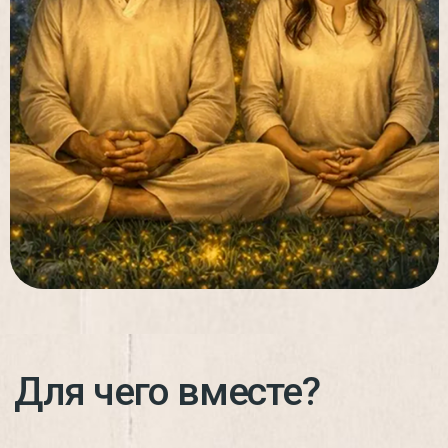
Кто ведет?
Вебинары
Вебинары от специалистов разных
направлений: психология,
саморегуляция, отношения
с близкими, личная
эффективность, творчество,
нутрициология и многое другое.
3−4 раза в месяц
Кто ведет?
Дада Садананда в
сообществе