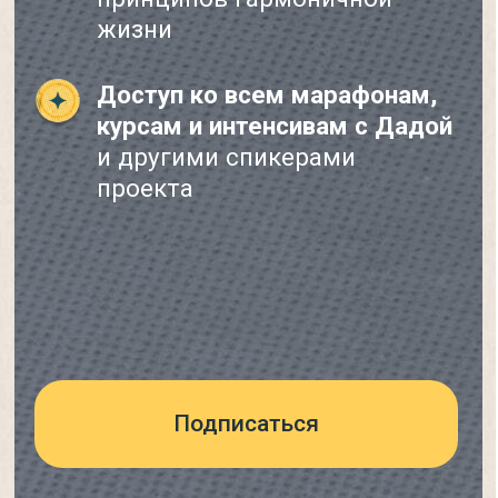
свою интуицию
и не ошибиться?
»
23
августа
11:00 мск
Встречаемся в «Практикуем вместе»
—
бережная онлайн-среда с домашней
атмосферой и живыми ответами Дады.
Присоединиться