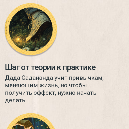
Неформальное общение и живое
участие Дады: вдохновляющие
сообщения и наблюдения из жизни
йогического монаха, ответы на
вопросы в чате, ежемесячные
коллективные медитации и
лекции. Дада делится своими
стихами, песнями и поддерживает
участников на пути регулярной
практики.
Кто ведет?
Философия йоги
Встречи с йогическими
монахами, где они делятся
взглядом древних традиций
на мироустройство,
человеческую жизнь