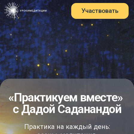
Участвовать
Участвовать
Дада
Садананда
|
23 августа 11:00 МСК
Эфир «Как услышать свою
интуицию и не ошибиться?»
«Практикуем вместе»
с Дадой Саданандой
Практика на каждый день:
асаны, медитация,
интенсивы, лекции и
живое общение с Дадой
в формате онлайн-
подписки