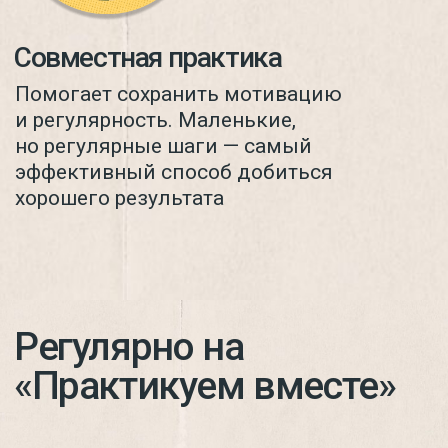
интенсивы с Дадой
Саданандой — можно
участвовать и углублять
практику вместе с
сообществом.
Вегетарианство
Кулинарные классы
или сезонные рецепты вкусных,
полезных и питательных блюд, чтобы
вы не грызли одну морковку
Кто ведет?
Подписаться