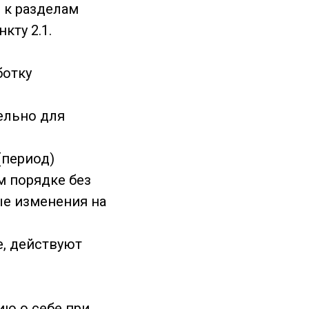
п к разделам
кту 2.1.
ботку
ельно для
(период)
м порядке без
ые изменения на
е, действуют
ию о себе при