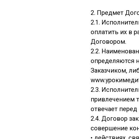
2. Предмет Дог
2.1. Исполнител
оплатить их в 
Договором.
2.2. Наименован
определяются н
Заказчиком, ли
www.урокимеди
2.3. Исполнител
привлечением т
отвечает перед
2.4. Договор з
совершение ко
• действиях, св