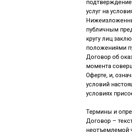
подтверждением
услуг на услови
Нижеизложенны
публичным пре
кругу лиц заклю
положениями пу
Договор об ока
момента соверш
Оферте, и, озна
условий настоя
условиях присо
Термины и опре
Договор – тек
неотъемлемой ч