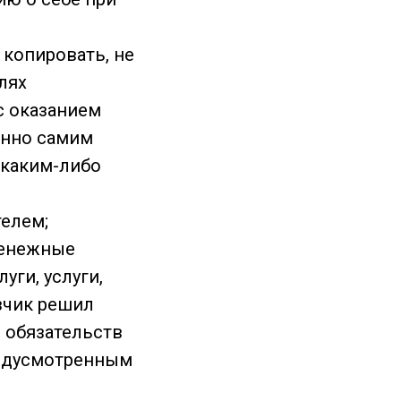
е копировать, не
лях
с оказанием
енно самим
 каким-либо
телем;
 денежные
уги, услуги,
азчик решил
м обязательств
редусмотренным