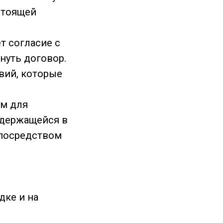
стоящей
т согласие с
нуть договор.
вий, которые
мм для
одержащейся в
 посредством
дке и на