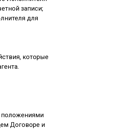
четной записи;
олнителя для
йствия, которые
гента.
 с положениями
щем Договоре и