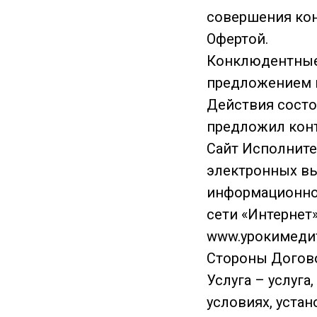
совершения ко
Офертой.
Конклюдентные 
предложением к
Действия состо
предложил конт
Сайт Исполните
электронных в
информационной
сети «Интернет
www.урокимеди
Стороны Догово
Услуга – услуга
условиях, уста