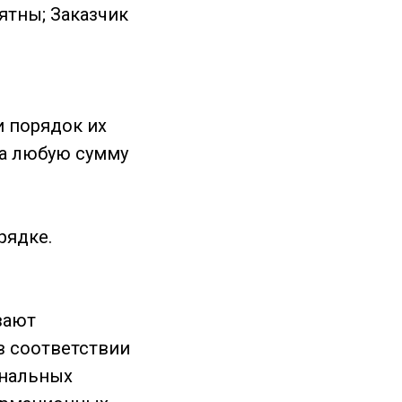
нятны; Заказчик
и порядок их
на любую сумму
рядке.
вают
в соответствии
ональных