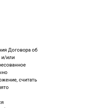
ния Договора об
» и/или
ресованное
чно
ожение, считать
нято
ся