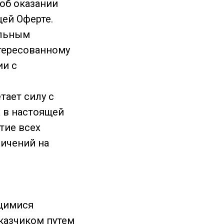
об оказании
щей Оферте.
альным
тересованному
ии с
тает силу с
 в настоящей
тие всех
ничений на
щимися
казчиком путем