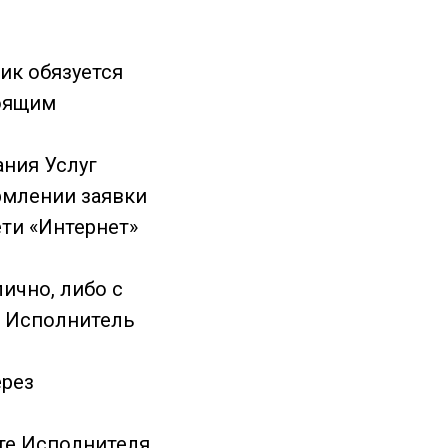
чик обязуется
тоящим
ания Услуг
рмлении заявки
ети «Интернет»
ично, либо с
ц Исполнитель
ерез
йте Исполнителя