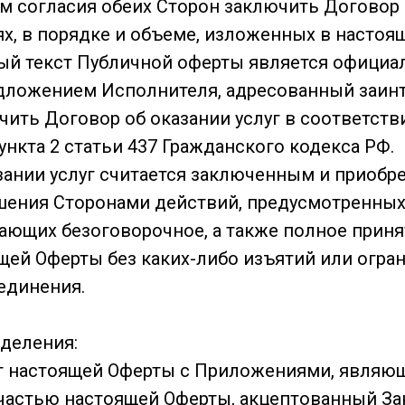
 согласия обеих Сторон заключить Договор 
ях, в порядке и объеме, изложенных в настоя
й текст Публичной оферты является офици
дложением Исполнителя, адресованный заин
чить Договор об оказании услуг в соответств
нкта 2 статьи 437 Гражданского кодекса РФ.
зании услуг считается заключенным и приобре
ения Сторонами действий, предусмотренных
чающих безоговорочное, а также полное приня
щей Оферты без каких-либо изъятий или огра
единения.
деления:
ст настоящей Оферты с Приложениями, являю
астью настоящей Оферты, акцептованный За