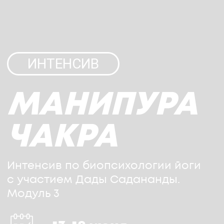
ИНТЕНСИВ
МАНИПУРА
ЧАКРА
Интенсив по биопсихологии йоги
с участием Дады Садананды.
Модуль 3
13-18 июня
ЗАРЕГИСТРИРОВАТЬСЯ