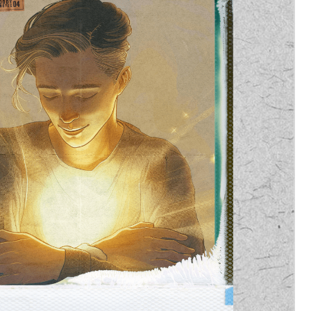
ксии
оуча,
чтобы учиться
о всех