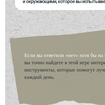
Онлайн-игра
«Благодарное
сердце» — это
2 недели 
заданий