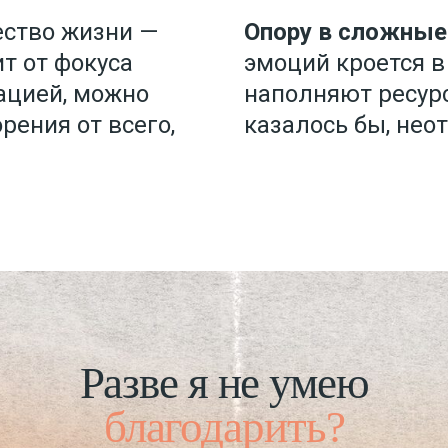
ество жизни —
Опору в сложные
т от фокуса
эмоций кроется в
ацией, можно
наполняют ресурс
рения от всего,
казалось бы, неот
Разве я не умею
благодарить?
искренне благодарил хотя бы раз в жизни. 
ь может быть не случайной, а ежедневной
таком случае она становится инструменто
саморазвития.