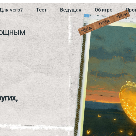
Для чего?
Тест
Ведущая
Об игре
Про
ным
,