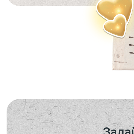
Задайте
чтобы 
Каждый ли день вы вспоминаете о том, что
благодарны кому-либо?
Выражая кому-то благодарность,