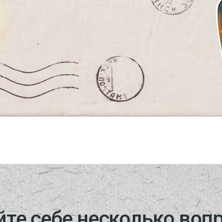
 себе несколько вопросов,
понять,
будет ли полезна
вам эта игра:
Можете ли вы сказать, что окр
настроен к вам доброжелательн
Умеете ли вы испытывать одно