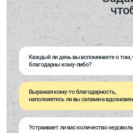
наполняетесь ли вы силами и вдохновением?
Устраивает ли вас количество недовольства 
и окружающими, которое вы испытываете?
Если вы ответили «нет» хотя бы на один 
вы точно найдете в этой игре интересные
инструменты, которые помогут лучше себ
каждый день.