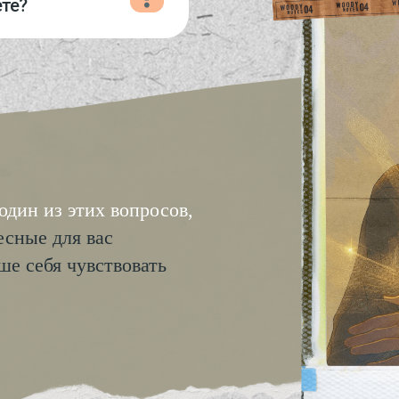
инструменты для рефле
от профессионального к
наслаждаться жизнью в
утренних и вечерних
ее проявлениях.